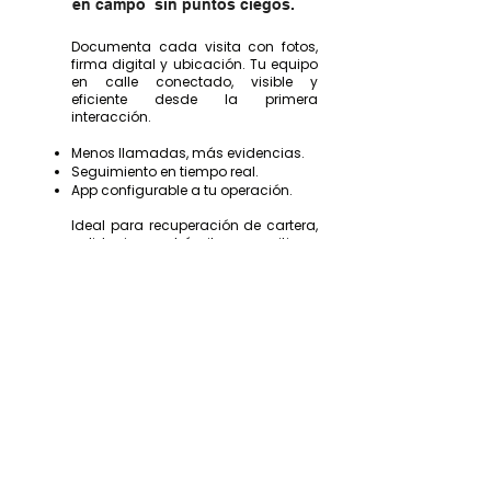
en campo sin puntos ciegos.
Documenta cada visita con fotos,
firma digital y ubicación. Tu equipo
en calle conectado, visible y
eficiente desde la primera
interacción.
Menos llamadas, más evidencias.
Seguimiento en tiempo real.
App configurable a tu operación.
Ideal para recuperación de cartera,
validaciones, trámites en sitio y
control total de gestiones
asignadas a proveedores externos.